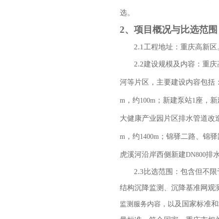
选。
2
、项目概况与比选范围
2.1
工程地址：重庆高新区
2.2
建设规模及内容：重庆
河等片区，主要建设内容包括
，约
；新建泵站
座，新
m
100m
1
大健康产业园片区排水管道改
，约
；锦驿二路、锦驿
m
1400m
虎溪河沿岸西侧新建
排
DN800
2.3
比选范围：包含但不限
结构沉降监测、沉降基准网观
及国家标准和
监测服务内容，以