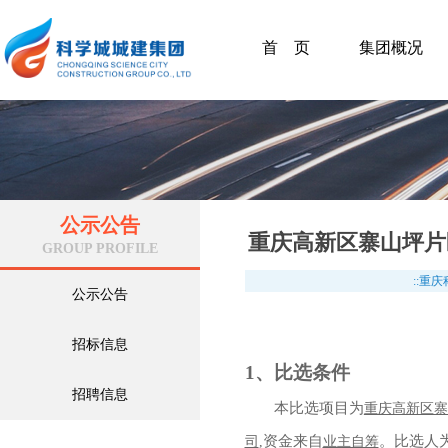
首 页
集团概况
公示公告
重庆高新区寨山坪片
GROUP PROFILE
::重
公示公告
招标信息
1
、比选条件
招聘信息
本比选项目为
重庆高新区寨
资金来自
。比选人
司
,
业主自筹