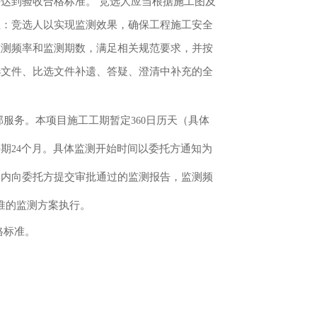
达到验收合格标准。 竞选人应当根据施工图及
注：竞选人以实现监测效果，确保工程施工安全
监测频率和监测期数，满足相关规范要求，并按
选文件、比选文件补遗、答疑、澄清中补充的全
部服务。本项目施工工期暂定
日历天（具体
360
任期
个月。具体监测开始时间以委托方通知为
24
期内向委托方提交审批通过的监测报告，监测频
准的监测方案执行。
格标准。