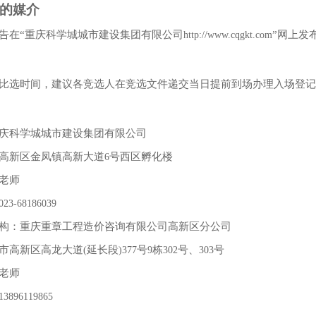
的媒介
告在
“
重庆科学城城市建设集团有限公司
”
网上发
http://www.cqgkt.com
比选时间，建议各竞选人在竞选文件递交当日提前到场办理入场登记
庆科学城城市建设集团有限公司
高新区金凤镇高新大道
号西区孵化楼
6
老师
023-68186039
构：重庆重章工程造价咨询有限公司高新区分公司
市高新区高龙大道
延长段
号
栋
号、
号
(
)377
9
302
303
老师
13896119865