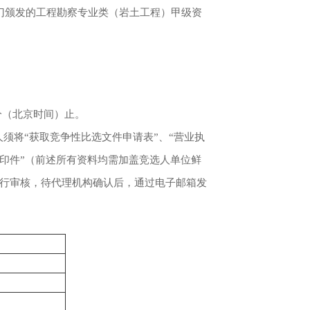
门颁发的工程勘察专业类（岩土工程）甲级资
分（北京时间）止。
人须将
“
获取竞争性比选文件申请表
”
、
“
营业执
印件
”
（前述所有资料均需加盖竞选人单位鲜
行审核，待代理机构确认后，通过电子邮箱发