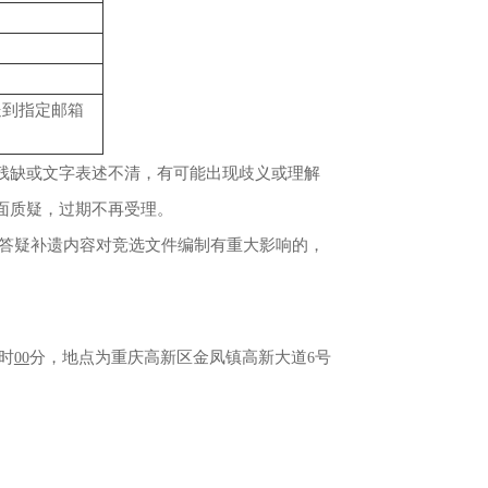
送到指定邮箱
残缺或文字表述不清，有可能出现歧义或理解
面质疑，过期不再受理。
答疑补遗内容对竞选文件编制有重大影响的，
时
分，地点为重庆高新区金凤镇高新大道
号
00
6