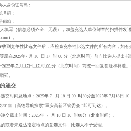
办人身份证号码：
机号码：
子邮箱：
人填写（信息必须齐全、无误），加盖竞选人单位鲜章的扫描件发
）。
.com
在收到竞争性比选文件后，应检查竞争性比选文件的所有内容，如有
等应在
年
月
日
时
分（北京时间）前向比选人提出书
2025
7
16
17
00
于
年
月
日
时
分（北京时间）前统一回复答疑和补遗。
2025
7
17
17
00
顺延。
的递交
件递交时间及地点：
年
月
日
时
分至
年
月
日
2025
7
18
09
30
2025
7
18
10
楼
室（高德导航搜索
“
重庆高新区管委会
”
即可到达）。
201
件递交截止时间：
年
月
日
时
分（北京时间）。
2025
7
18
10
00
达的或者未送达指定地点的竞选文件，比选人不予受理。