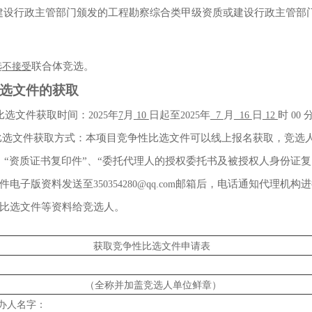
建设行政主管部门颁发的工程勘察综合类甲级资质或建设行政主管部
选
联合体竞选。
不接受
选文件的获取
比选文件获取时间：
年
月
日起至
年
月
日
时
2025
7
10
2025
7
16
12
00
比选文件获取方式：本项目竞争性比选文件可以线上报名获取，竞选
、
“
资质证书复印件
”
、
“
委托代理人的授权委托书及被授权人身份证复
件电子版资料发送至
邮箱后，电话通知代理机构进
350354280@qq.com
比选文件等资料给竞选人。
获取竞争性比选文件申请表
（全称并加盖竞选人单位鲜章）
办人名字：