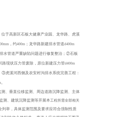
，位于高新区石板大健康产业园、龙华路、虎溪
，约
；龙华路新建排水管道
400mm
400m
d400m
排水管道严重缺陷问题进行修复整治；②石板
川路现状压力管废除，原位新建压力管
d400m
。③虎溪河西侧及农安村沟排水系统完善工程：
。
m
监测、垂直位移监测
、周边道路沉降监测、主体
监测、建筑沉降监测等开展本
工程所需全部相关
全列举，具体监测范围及要求应符合强制性质