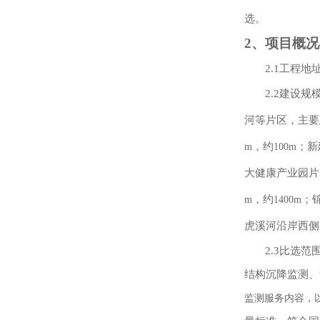
选。
2
、项目概况
2.1
工程地
2.2
建设规
河等片区，主要
，约
；新
m
100m
大健康产业园片
，约
；
m
1400m
虎溪河沿岸西侧
2.3
比选范
结构沉降监测、
监测服务内容，