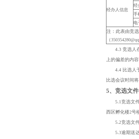
经
经办人信息
手
电
注：此表由竞选
（
350354280@qq
4.3
竞选人
上的偏差的内容
4.4
比选人
比选会议时间将
5
、竞选文件
5.1
竞选文
西区孵化楼
号
2
5.2
竞选文
5.3
逾期送