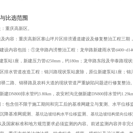
与比选范围
址：重庆高新区。
模及内容：重庆高新区寨山坪片区排涝通道建设及修复整治工程三期
建设内容包括：①龙华路内涝整治工程：龙华路新建雨水管
d400~d1
建泵站
座，新建压力管
，约
；龙华路东段及华泰路现状
1
d250mm
180m
区排水管道改造工程：锦川路现状泵站废除，原位新建泵站
座；锦
1
锦驿二路、锦驿路及农科大道的现状管道严重缺陷问题进行修复整治
新建
排水管约
，农安村沟北侧新建
排水管约
DN800
3.80km
DN800
1.29k
围：包含但不限于施工期间和完工后的
基准网建立与复测、水平位移
沉降基准网观测、基
监测、
坑边坡结构水平位移
基坑边坡结构竖向位移
及国家标准和地方规范要求必须监测的内容。前述监测内容并非完
以