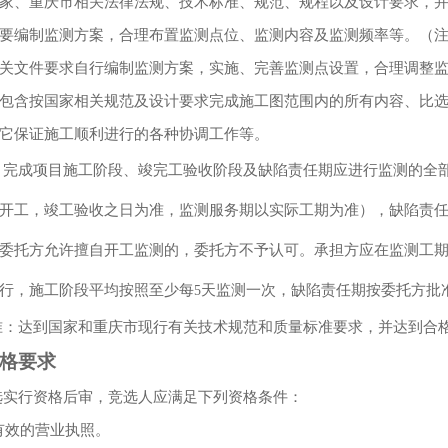
家、重庆市相关法律法规、技术标准、规范、规程以及设计要求，并
要编制监测方案，合理布置监测点位、监测内容及监测频率等。（
关文件要求自行编制监测方案，实施、完善监测点设置，合理调整
包含按国家相关规范及设计要求完成施工图范围内的所有内容、比
它保证施工顺利进行的各种协调工作等。
：完成项目施工阶段、竣完工验收阶段及缺陷责任期应进行监测的全
开工，竣工验收之日为准，监测服务期以实际工期为准），缺陷责
委托方允许擅自开工监测的，委托方不予认可。承担方应在监测工
行，施工阶段平均按照至少每
天监测一次，缺陷责任期按委托方批
5
准：达到国家和重庆市现行有关技术规范和质量标准要求，并达到合
格要求
选实行资格后审，竞选人应满足下列资格条件：
有效的营业执照。