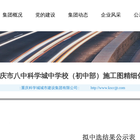
集团概况
党的建设
集团动态
企业风采
公
庆市八中科学城中学校（初中部）施工图精细
::重庆科学城城市建设集团有限公司::
http://www.kxccjjt.com