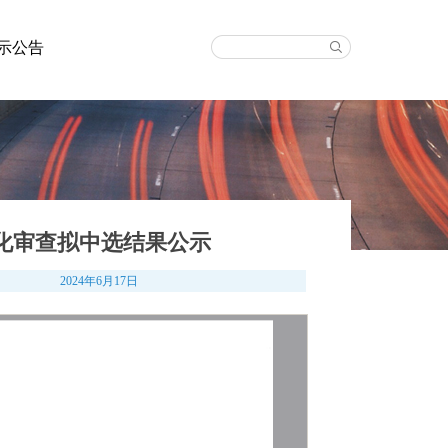
示公告
化审查拟中选结果公示
2024年6月17日