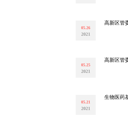
高新区管
05.26
2021
高新区管
05.25
2021
生物医药
05.21
2021