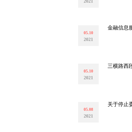
2021
金融信息服务
05.10
2021
三横路西
05.10
2021
关于停止
05.08
2021