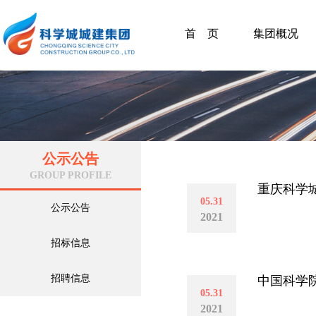
首 页
集团概况
公示公告
GROUP PROFILE
重庆科学
05.31
公示公告
2021
招标信息
招聘信息
中国科学
05.31
2021