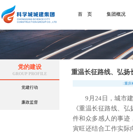
首 页
集团概况
党的建设
重温长征路线、弘扬
GROUP PROFILE
::重
党建行动
9月24日，城
廉政监督
《重温长征路线、弘
件和众多感人的事迹
寅旺还结合工作实际